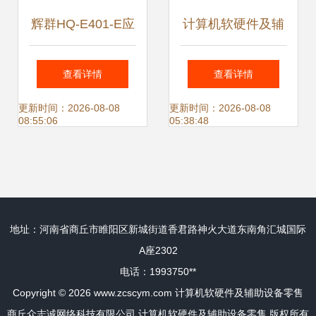
辉群HQ-E401-E应
计算机软硬件及辅
急广播系统控制中
助设备零售 数字化
查看详情
查看详情
心工作站设备参数
时代的基石
更新时间：2026-08-08
更新时间：2026-08-08
08:55:06
05:38:48
与评测
地址：河南省商丘市睢阳区新城街道香君路神火大道东南角汇城国际
A座2302
电话：1993750**
Copyright © 2026
www.zcscym.com
计算机软硬件及辅助设备零售
商丘众志诚网络科技有限公司
计算机软硬件及辅助设备零售
版权所有